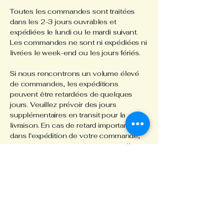
Toutes les commandes sont traitées
dans les 2-3 jours ouvrables et
expédiées le lundi ou le mardi suivant.
Les commandes ne sont ni expédiées ni
livrées le week-end ou les jours fériés.
Si nous rencontrons un volume élevé
de commandes, les expéditions
peuvent être retardées de quelques
jours. Veuillez prévoir des jours
supplémentaires en transit pour la
livraison. En cas de retard important
dans l'expédition de votre commande,
nous vous contacterons par e-mail ou
par téléphone.
Tarifs d'expédition et estimations de
livraison
Les frais d'expédition de votre
commande seront calculés et affichés
lors du paiement.
Des retards de livraison peuvent parfois